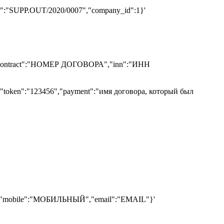
mber":"SUPP.OUT/2020/0007","company_id":1}'
3456","contract":"НОМЕР ДОГОВОРА","inn":"ИНН
d '{"token":"123456","payment":"имя договора, который был
,"mobile":"МОБИЛЬНЫЙ","email":"EMAIL"}'