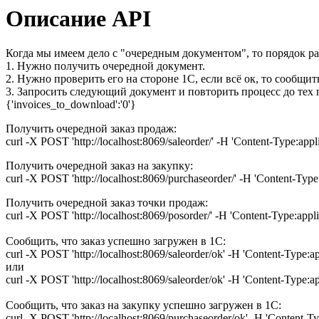
Описание API
Когда мы имеем дело с "очередным документом", то порядок ра
1. Нужно получить очередной документ.
2. Нужно проверить его на стороне 1С, если всё ок, то сообщит
3. Запросить следующий документ и повторить процесс до тех п
{'invoices_to_download':'0'}
Получить очередной заказ продаж:
curl -X POST 'http://localhost:8069/saleorder/' -H 'Content-Type:appl
Получить очередной заказ на закупку:
curl -X POST 'http://localhost:8069/purchaseorder/' -H 'Content-Type
Получить очередной заказ точки продаж:
curl -X POST 'http://localhost:8069/posorder/' -H 'Content-Type:appli
Сообщить, что заказ успешно загружен в 1С:
curl -X POST 'http://localhost:8069/saleorder/ok' -H 'Content-Type:a
или
curl -X POST 'http://localhost:8069/saleorder/ok' -H 'Content-Type:ap
Сообщить, что заказ на закупку успешно загружен в 1С:
curl -X POST 'http://localhost:8069/purchaseorder/ok' -H 'Content-T