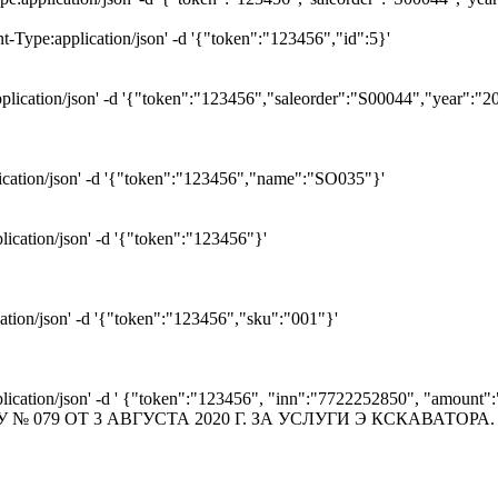
t-Type:application/json' -d '{"token":"123456","id":5}'
pplication/json' -d '{"token":"123456","saleorder":"S00044","year":"2
plication/json' -d '{"token":"123456","name":"SO035"}'
plication/json' -d '{"token":"123456"}'
cation/json' -d '{"token":"123456","sku":"001"}'
application/json' -d ' {"token":"123456", "inn":"7722252850", "amou
ЕТУ № 079 ОТ 3 АВГУСТА 2020 Г. ЗА УСЛУГИ Э КСКАВАТОРА. В 