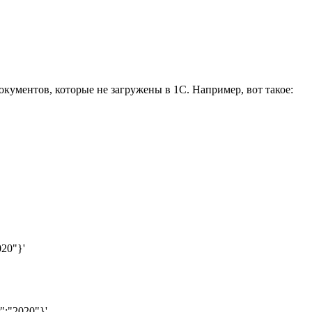
окументов, которые не загружены в 1С. Например, вот такое:
020"}'
r":"2020"}'