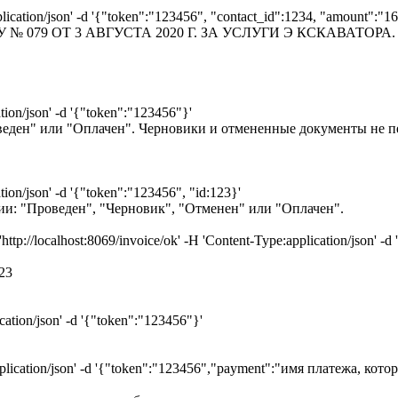
pplication/json' -d '{"token":"123456", "contact_id":1234, "amount"
ЕТУ № 079 ОТ 3 АВГУСТА 2020 Г. ЗА УСЛУГИ Э КСКАВАТОРА. В 
tion/json' -d '{"token":"123456"}'
еден" или "Оплачен". Черновики и отмененные документы не п
tion/json' -d '{"token":"123456", "id:123}'
: "Проведен", "Черновик", "Отменен" или "Оплачен".
//localhost:8069/invoice/ok' -H 'Content-Type:application/json' -
23
cation/json' -d '{"token":"123456"}'
application/json' -d '{"token":"123456","payment":"имя платежа, ко