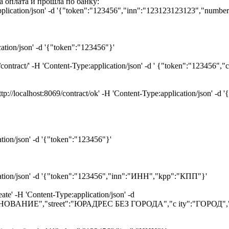
 оплата и прошла по банку:
e:application/json' -d '{"token":"123456","inn":"123123123123","nu
cation/json' -d '{"token":"123456"}'
9/contract/' -H 'Content-Type:application/json' -d ' {"token":"12
//localhost:8069/contract/ok' -H 'Content-Type:application/json' -
ation/json' -d '{"token":"123456"}'
lication/json' -d '{"token":"123456","inn":"ИНН","kpp":"КПП"}'
ate' -H 'Content-Type:application/json' -d
МЕНОВАНИЕ","street":"ЮРАДРЕС БЕЗ ГОРОДА","c ity":"ГОРОД"