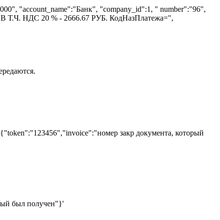
:"16000", "account_name":"Банк", "company_id":1, " number":"96",
Т.Ч. НДС 20 % - 2666.67 РУБ. КодНазПлатежа=",
ередаются.
d '{"token":"123456","invoice":"номер закр документа, который
торый был получен"}'