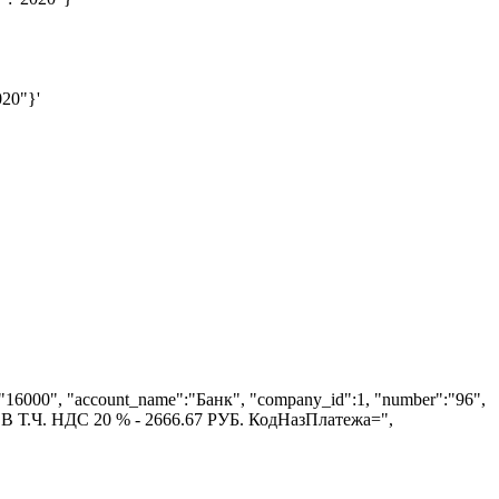
020"}'
nt":"16000", "account_name":"Банк", "company_id":1, "number":"96",
Т.Ч. НДС 20 % - 2666.67 РУБ. КодНазПлатежа=",