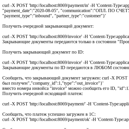
curl -X POST 'http://localhost:8069/payment/in' -H 'Content-Type:a
"payment_date":"2020-08-05", "communication":"ОПЛ. ПО СЧ
"payment_type":"inbound", "partner_type":"customer"}'
Получить очередной закрывающий документ:
curl -X POST 'http://localhost:8069/invoice' -H 'Content-Type:applica
Закрывающие документы передаются только в состоянии "Пров
Получить закрывающий документ по ID:
curl -X POST 'http://localhost:8069/invoice' -H 'Content-Type:applica
Закрывающие документы по ID передаются в ЛЮБОМ состоянии
Сообщить, что закрывающий документ загружен: curl -X POST 'http:
был получен","company_id":1,"type":"out_invoice"}'
вместо номера инвойса "invoice" можно сообщить его ID, "id":1
Получить очередной исходящий платеж:
curl -X POST 'http://localhost:8069/payment/' -H 'Content-Type:appli
Сообщить, что платеж успешно загружен в 1С:
curl -X POST 'http://localhost:8069/payment/ok' -H 'Content-Type: