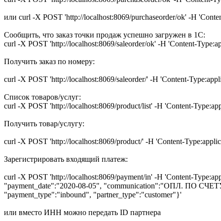
или curl -X POST 'http://localhost:8069/purchaseorder/ok' -H 'Conten
Сообщить, что заказ точки продаж успешно загружен в 1С:
curl -X POST 'http://localhost:8069/saleorder/ok' -H 'Content-Type:a
Получить заказ по номеру:
curl -X POST 'http://localhost:8069/saleorder/' -H 'Content-Type:ap
Список товаров/услуг:
curl -X POST 'http://localhost:8069/product/list' -H 'Content-Type:ap
Получить товар/услугу:
curl -X POST 'http://localhost:8069/product/' -H 'Content-Type:appli
Зарегистрировать входящий платеж:
curl -X POST 'http://localhost:8069/payment/in' -H 'Content-Type:
"payment_date":"2020-08-05", "communication":"ОПЛ. ПО СЧ
"payment_type":"inbound", "partner_type":"customer"}'
или вместо ИНН можно передать ID партнера