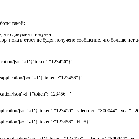
боты такой:
ь, что документ получен.
ор, пока в ответ не будет получено сообщение, что больше нет д
ication/json' -d '{"token":"123456"}'
:application/json' -d '{"token":"123456"}'
cation/json' -d '{"token":"123456"}'
pplication/json' -d '{"token":"123456","saleorder":"S00044","year":"2
plication/json' -d '{"token":"123456","id":5}'
ype:application/json' -d '{"token":"123456","saleorder":"S00044","yea